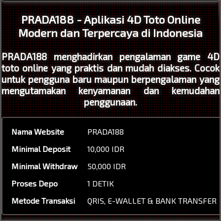
PRADA188 - Aplikasi 4D Toto Online
Modern dan Terpercaya di Indonesia
PRADA188 menghadirkan pengalaman game 4D
toto online yang praktis dan mudah diakses. Cocok
untuk pengguna baru maupun berpengalaman yang
mengutamakan kenyamanan dan kemudahan
penggunaan.
Nama Website
PRADA188
Minimal Deposit
10,000 IDR
Minimal Withdraw
50,000 IDR
Proses Depo
1 DETIK
Metode Transaksi
QRIS, E-WALLET & BANK TRANSFER